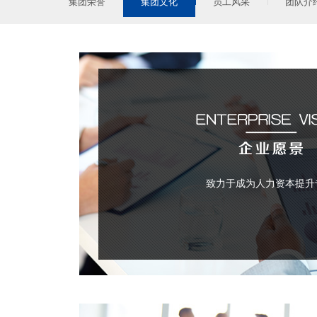
集团荣誉
集团文化
员工风采
团队介
致力于成为人力资本提升