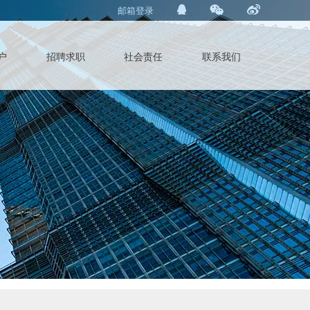
邮箱登录
户
招聘求职
社会责任
联系我们